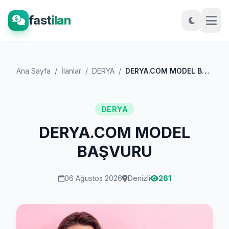
fast
ilan
Ana Sayfa
/
İlanlar
/
DERYA
/
DERYA.COM MODEL BAŞVURU
DERYA
DERYA.COM MODEL
BAŞVURU
06 Ağustos 2026
Denizli
261