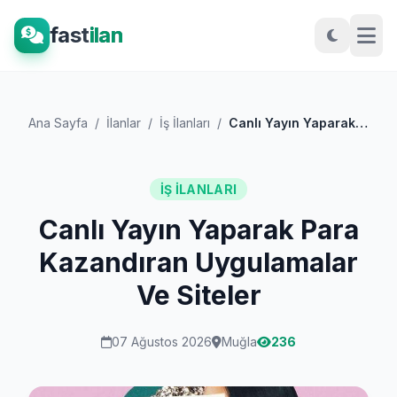
fast
ilan
Ana Sayfa
/
İlanlar
/
İş İlanları
/
Canlı Yayın Yaparak Para Kazandıran Uygu...
İŞ İLANLARI
Canlı Yayın Yaparak Para
Kazandıran Uygulamalar
Ve Siteler
07 Ağustos 2026
Muğla
236