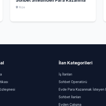
Sohbet Sitesinden Para Kazanma
Rize
al
İlan Kategorileri
da
İş İlanları
itikası
Sohbet Operatörü
Sözleşmesi
Evde Para Kazanmak İsteyen 
Sohbet İlanları
Evden Çalışma