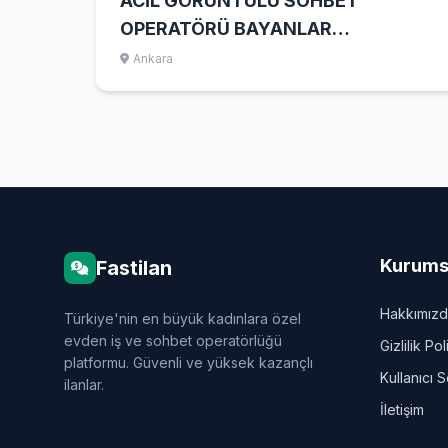
ACİL GÖRÜNTÜLÜ SOHBET
OPERATÖRÜ BAYANLAR
ALINACAKTIR.
Ankara
Kurums
Fastilan
Hakkımız
Türkiye'nin en büyük kadınlara özel
evden iş ve sohbet operatörlüğü
Gizlilik Pol
platformu. Güvenli ve yüksek kazançlı
Kullanıcı 
ilanlar.
İletişim