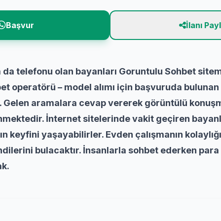
Başvur
İlanı Pay
ya da telefonu olan bayanları Goruntulu Sohbet sit
et operatörü – model alımı için başvuruda buluna
r. Gelen aramalara cevap vererek görüntülü konuşm
mektedir. İnternet sitelerinde vakit geçiren bayanl
eyfini yaşayabilirler. Evden çalışmanın kolaylığın
ilerini bulacaktır. İnsanlarla sohbet ederken para
ak.