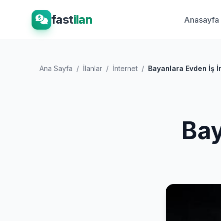
fast
ilan
Anasayfa
Ana Sayfa
/
İlanlar
/
İnternet
/
Bayanlara Evden İş İ
Bay