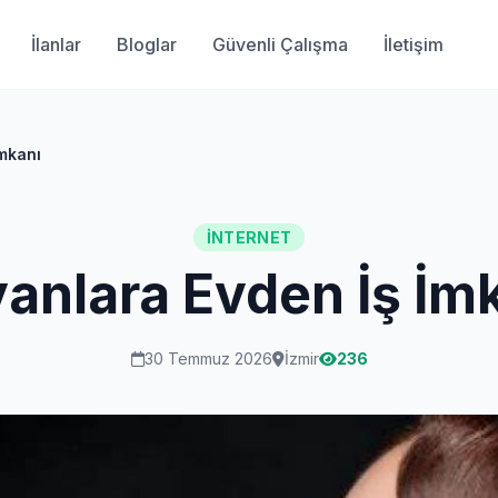
İlanlar
Bloglar
Güvenli Çalışma
İletişim
mkanı
İNTERNET
anlara Evden İş İm
30 Temmuz 2026
İzmir
236