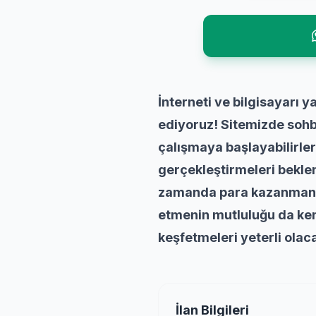
İnterneti ve bilgisayarı 
ediyoruz! Sitemizde sohb
çalışmaya başlayabilirle
gerçekleştirmeleri beklen
zamanda para kazanmanın k
etmenin mutluluğu da kend
keşfetmeleri yeterli olac
İlan Bilgileri