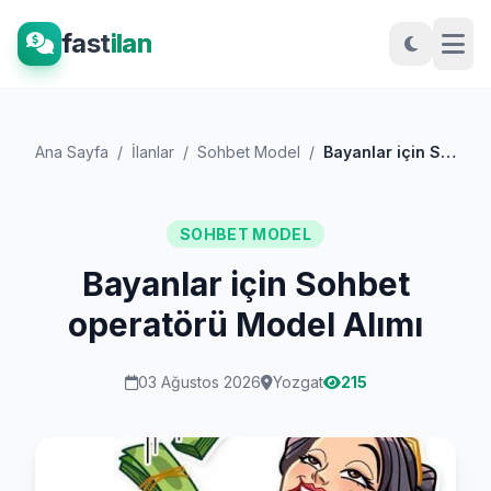
fast
ilan
Ana Sayfa
/
İlanlar
/
Sohbet Model
/
Bayanlar için Sohbet operatörü Model Alı...
SOHBET MODEL
Bayanlar için Sohbet
operatörü Model Alımı
03 Ağustos 2026
Yozgat
215