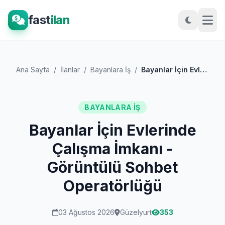
fast
ilan
Ana Sayfa
/
İlanlar
/
Bayanlara İş
/
Bayanlar İçin Evlerinde Çalışma İmkanı -...
BAYANLARA İŞ
Bayanlar İçin Evlerinde
Çalışma İmkanı -
Görüntülü Sohbet
Operatörlüğü
03 Ağustos 2026
Güzelyurt
353