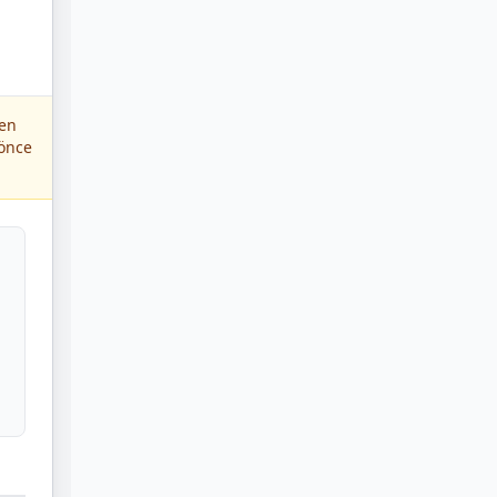
yen
 önce