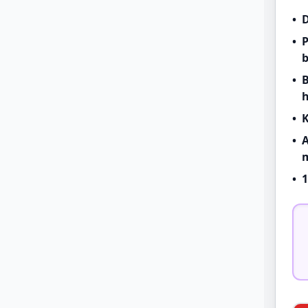
•
D
•
P
b
•
B
•
K
•
A
m
•
1