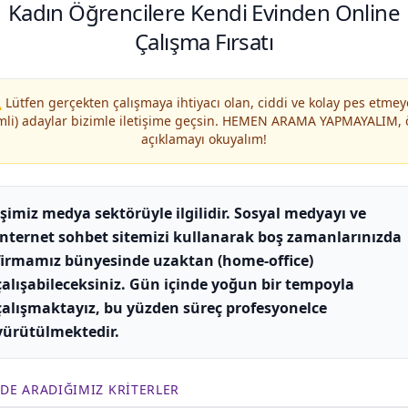
Kadın Öğrencilere Kendi Evinden Online
Çalışma Fırsatı
 Lütfen gerçekten çalışmaya ihtiyacı olan, ciddi ve kolay pes etme
mli) adaylar bizimle iletişime geçsin. HEMEN ARAMA YAPMAYALIM,
açıklamayı okuyalım!
İşimiz medya sektörüyle ilgilidir. Sosyal medyayı ve
internet sohbet sitemizi kullanarak boş zamanlarınızda
firmamız bünyesinde uzaktan (home-office)
çalışabileceksiniz. Gün içinde yoğun bir tempoyla
çalışmaktayız, bu yüzden süreç profesyonelce
yürütülmektedir.
ZDE ARADIĞIMIZ KRITERLER