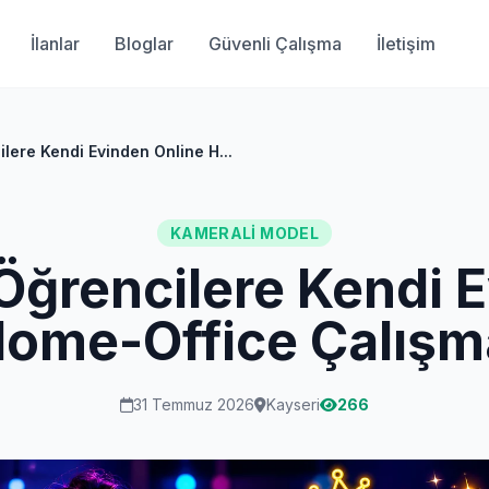
İlanlar
Bloglar
Güvenli Çalışma
İletişim
lere Kendi Evinden Online H...
KAMERALI MODEL
Öğrencilere Kendi 
Home-Office Çalışm
31 Temmuz 2026
Kayseri
266