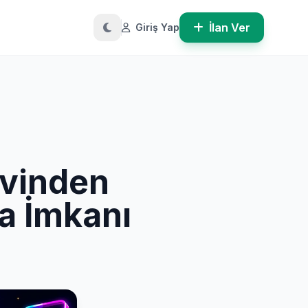
İlan Ver
Giriş Yap
Evinden
a İmkanı