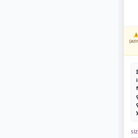
⚠️
(azi
SI