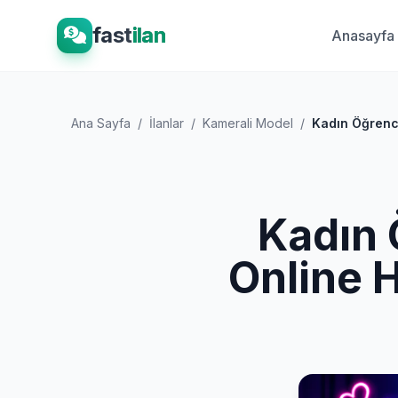
fast
ilan
Anasayfa
Ana Sayfa
/
İlanlar
/
Kamerali Model
/
Kadın Öğrenci
Kadın 
Online 