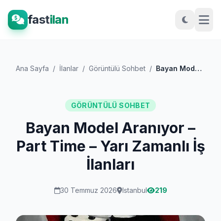
fast
ilan
Ana Sayfa
/
İlanlar
/
Görüntülü Sohbet
/
Bayan Model Aranıyor – Part Time – Yarı...
GÖRÜNTÜLÜ SOHBET
Bayan Model Aranıyor –
Part Time – Yarı Zamanlı İş
İlanları
30 Temmuz 2026
Istanbul
219