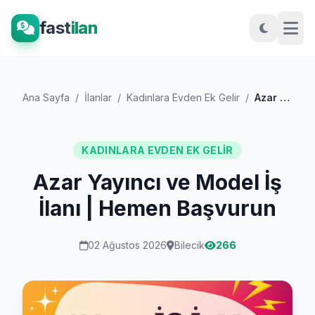
fast
ilan
Ana Sayfa
/
İlanlar
/
Kadınlara Evden Ek Gelir
/
Azar Yayıncı ve Model İş İlanı | Hemen B...
KADINLARA EVDEN EK GELIR
Azar Yayıncı ve Model İş
İlanı | Hemen Başvurun
02 Ağustos 2026
Bilecik
266