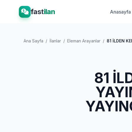
fast
ilan
Anasayfa
Ana Sayfa
/
İlanlar
/
Eleman Arayanlar
/
81 İLDEN KE
81 İ
YAYI
YAYIN