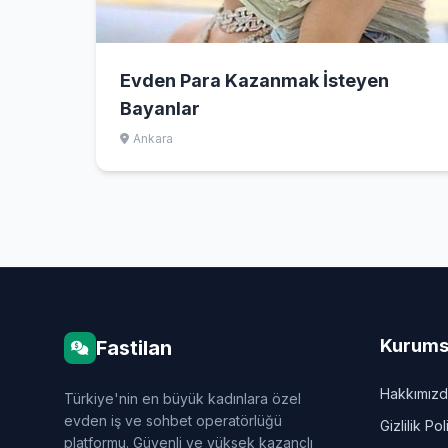
Evden Para Kazanmak İsteyen
Bayanlar
Ankara
Kurums
Fastilan
Hakkımız
Türkiye'nin en büyük kadınlara özel
evden iş ve sohbet operatörlüğü
Gizlilik Pol
platformu. Güvenli ve yüksek kazançlı