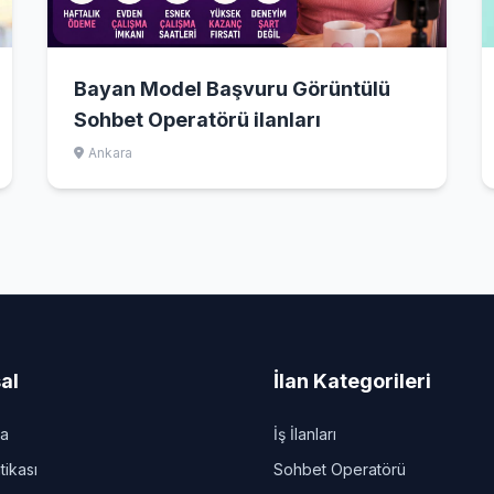
Bayan Model Başvuru Görüntülü
Sohbet Operatörü ilanları
Ankara
al
İlan Kategorileri
da
İş İlanları
itikası
Sohbet Operatörü