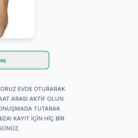
laş
IYORUZ EVDE OTURARAK
 SAAT ARASI AKTİF OLUN
KONUŞMADA TUTARAK
A! KAYIT İÇİN HİÇ BİR
RSÜNÜZ.