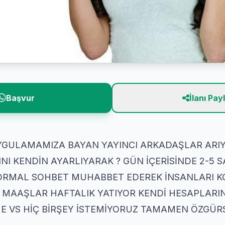
Başvur
İlanı Pay
 UYGULAMAMIZA BAYAN YAYINCI ARKADAŞLAR AR
̧INI KENDİN AYARLIYARAK ? GÜN İÇERİSİNDE 2-5
 NORMAL SOHBET MUHABBET EDEREK İNSANLARI 
AAŞLAR HAFTALIK YATIYOR KENDİ HESAPLARINIZ
ME VS HİÇ BİRŞEY İSTEMİYORUZ TAMAMEN ÖZGÜ