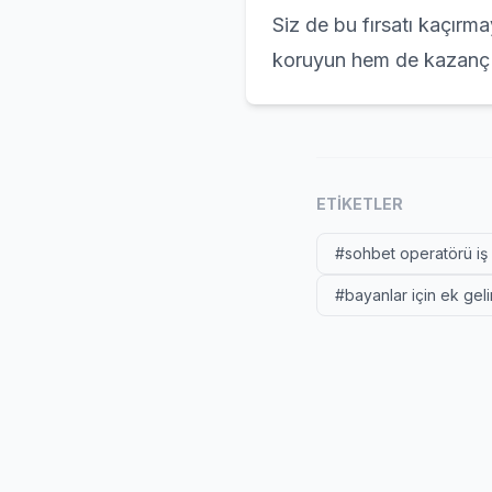
Siz de bu fırsatı kaçırm
koruyun hem de kazanç 
ETIKETLER
#sohbet operatörü iş i
#bayanlar için ek gelir