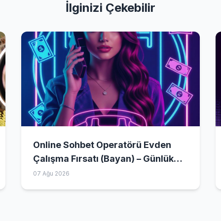
İlginizi Çekebilir
Online Sohbet Operatörü Evden
Çalışma Fırsatı (Bayan) – Günlük
2000–4500 TL Kazanç
07 Ağu 2026