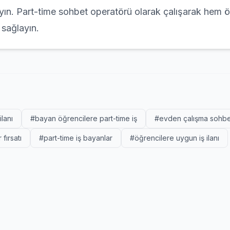
ayın. Part-time sohbet operatörü olarak çalışarak hem 
sağlayın.
lanı
#bayan öğrencilere part-time iş
#evden çalışma sohbe
 fırsatı
#part-time iş bayanlar
#öğrencilere uygun iş ilanı