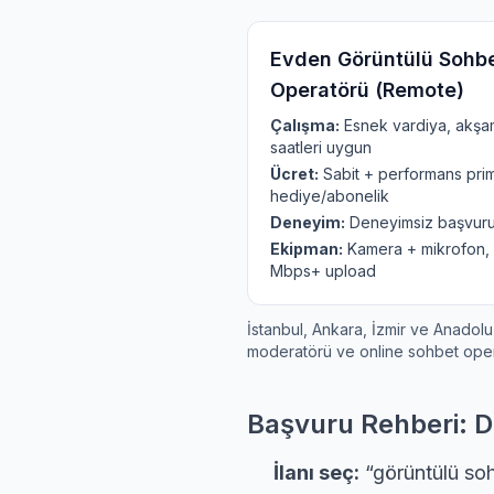
Evden Görüntülü Sohb
Operatörü (Remote)
Çalışma:
Esnek vardiya, akşa
saatleri uygun
Ücret:
Sabit + performans prim
hediye/abonelik
Deneyim:
Deneyimsiz başvuru
Ekipman:
Kamera + mikrofon, 
Mbps+ upload
İstanbul, Ankara, İzmir ve Anado
moderatörü ve online sohbet opera
Başvuru Rehberi: D
İlanı seç:
“görüntülü sohb