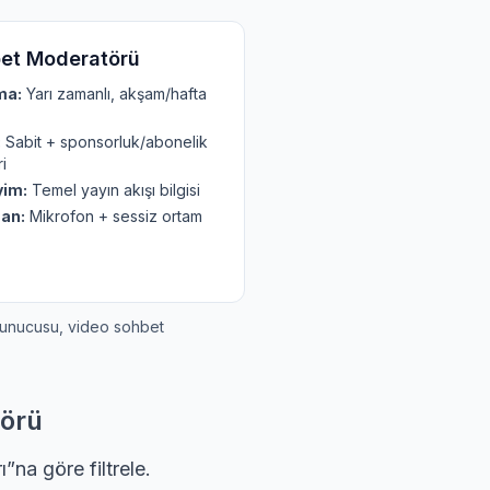
et Moderatörü
ma:
Yarı zamanlı, akşam/hafta
:
Sabit + sponsorluk/abonelik
ri
im:
Temel yayın akışı bilgisi
an:
Mikrofon + sessiz ortam
 sunucusu, video sohbet
törü
”na göre filtrele.