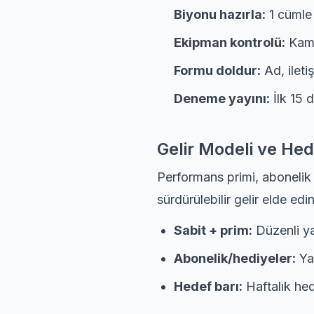
Biyonu hazırla:
1 cümle 
Ekipman kontrolü:
Kame
Formu doldur:
Ad, ileti
Deneme yayını:
İlk 15 d
Gelir Modeli ve Hed
Performans primi, abonelik 
sürdürülebilir gelir elde edin
Sabit + prim:
Düzenli yay
Abonelik/hediyeler:
Ya
Hedef barı:
Haftalık hed