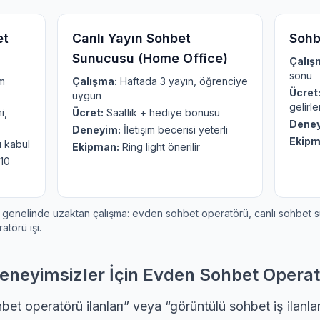
et
Canlı Yayın Sohbet
Sohb
Sunucusu (Home Office)
Çalış
sonu
m
Çalışma:
Haftada 3 yayın, öğrenciye
Ücret
uygun
gelirle
i,
Ücret:
Saatlik + hediye bonusu
Deney
Deneyim:
İletişim becerisi yeterli
Ekipm
 kabul
Ekipman:
Ring light önerilir
10
lu genelinde uzaktan çalışma: evden sohbet operatörü, canlı sohbet
törü işi.
eneyimsizler İçin Evden Sohbet Opera
et operatörü ilanları” veya “görüntülü sohbet iş ilanları