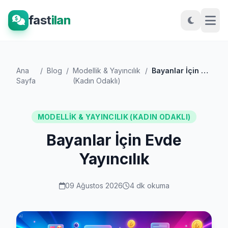
fast
ilan
Ana
/
Blog
/
Modellik & Yayıncılık
/
Bayanlar İçin Evde Yayıncılık
Sayfa
(Kadın Odaklı)
MODELLIK & YAYINCILIK (KADIN ODAKLI)
Bayanlar İçin Evde
Yayıncılık
09 Ağustos 2026
4 dk okuma