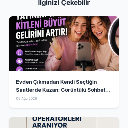
İlginizi Çekebilir
Evden Çıkmadan Kendi Seçtiğin
Saatlerde Kazan: Görüntülü Sohbet
Operatörlüğü Rehberi
09 Ağu 2026